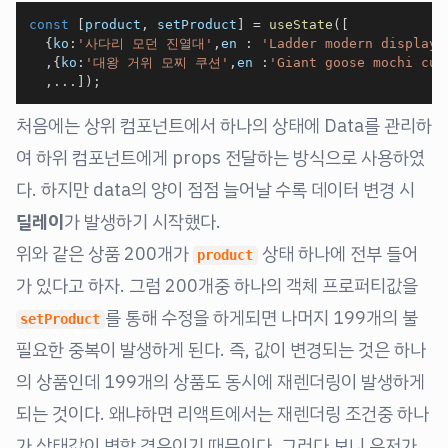
const
[
product
,
 setProduct
]
=
useState
(
[
{
ko
:
'사다리 모던 진열대'
,
en
:
'Ladder modern display'
,
{
ko
:
'대왕 거위 모찌 쿠션'
,
en
:
'Giant goose mochi cus
,
...
]
)
;
처음에는 상위 컴포넌트에서 하나의 상태에 Data를 관리하
여 하위 컴포넌트에게 props 전달하는 방식으로 사용하였
다. 하지만 data의 양이 점점 늘어날 수록 데이터 변경 시
딜레이
가 발생하기 시작했다.
위와 같은 상품 200개가
상태 하나에 전부 들어
product
가 있다고 하자. 그럼 200개중 하나의 객체 프로퍼티값을
를 통해 수정을 하게되면 나머지 199개의 불
setProduct
필요한 중복이 발생하게 된다. 즉, 값이 변경되는 것은 하나
의 상품인데 199개의 상품도 동시에 재렌더링이 발생하게
되는 것이다. 왜냐하면 리액트에서는 재렌더링 조건중 하나
가 상태값이 변할 경우이기 때문이다. 그러다 보니 유저가