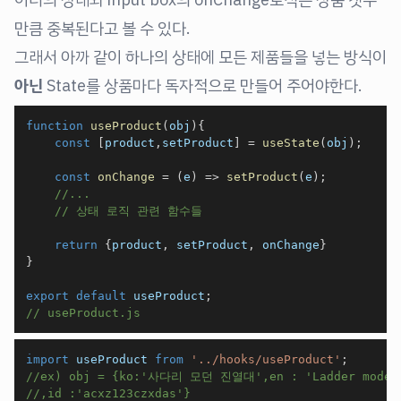
만큼 중복된다고 볼 수 있다.
그래서 아까 같이 하나의 상태에 모든 제품들을 넣는 방식이
아닌
State를 상품마다 독자적으로 만들어 주어야한다.
function
useProduct
(
obj
)
{
const
[
product
,
setProduct
]
=
useState
(
obj
)
;
const
onChange
=
(
e
)
=>
setProduct
(
e
)
;
//...
// 상태 로직 관련 함수들
return
{
product
,
 setProduct
,
 onChange
}
}
export
default
 useProduct
;
// useProduct.js
import
 useProduct 
from
'../hooks/useProduct'
;
//ex) obj = {ko:'사다리 모던 진열대',en : 'Ladder modern 
//,id :'acxz123czxdas'}