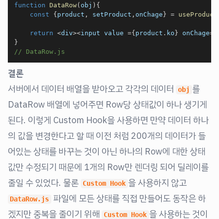
function
DataRow
(
obj
)
{
const
{
product
,
 setProduct
,
onChage
}
=
useProduct
return
<
div
>
<
input value 
=
{
product
.
ko
}
 onChage
=
{
}
// DataRow.js
결론
서버에서 데이터 배열을 받아오고 각각의 데이터
를
obj
DataRow 배열에 넣어주면 Row당 상태값이 하나 생기게
된다. 이렇게 Custom Hook을 사용하면 만약 데이터 하나
의 값을 변경한다고 할 때 이전 처럼 200개의 데이터가 들
어있는 상태를 바꾸는 것이 아닌 하나의 Row에 대한 상태
값만 수정되기 때문에 1개의 Row만 렌더링 되어 딜레이를
줄일 수 있었다. 물론
을 사용하지 않고
Custom Hook
파일에 모든 상태를 직접 만들어도 동작은 하
DataRow.js
겠지만 중복을 줄이기 위해
을 사용하는 것이
Custom Hook